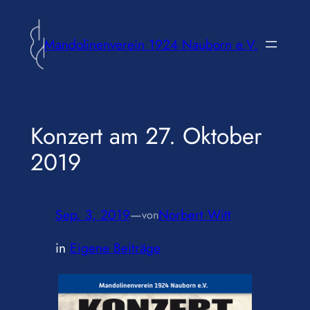
Zum
Inhalt
Mandolinenverein 1924 Nauborn e.V.
springen
Konzert am 27. Oktober
2019
Sep. 3, 2019
—
Norbert Witt
von
in
Eigene Beiträge