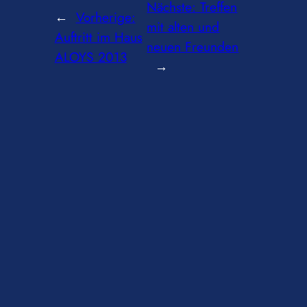
Nächste:
Treffen
←
Vorherige:
mit alten und
Auftritt im Haus
neuen Freunden
ALOYS 2013
→