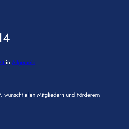
14
itt
in
Allgemein
 wünscht allen Mitgliedern und Förderern