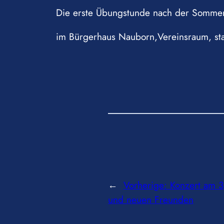
Die erste Übungstunde nach der Somme
im Bürgerhaus Nauborn,Vereinsraum, sta
←
Vorherige:
Konzert am 3
und neuen Freunden