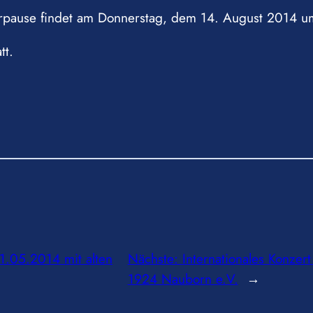
rpause findet am Donnerstag, dem 14. August 2014 u
tt.
1.05.2014 mit alten
Nächste:
Internationales Konzer
1924 Nauborn e.V.
→