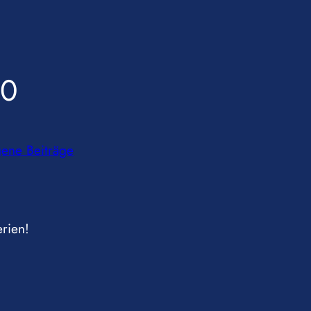
10
gene Beiträge
rien!