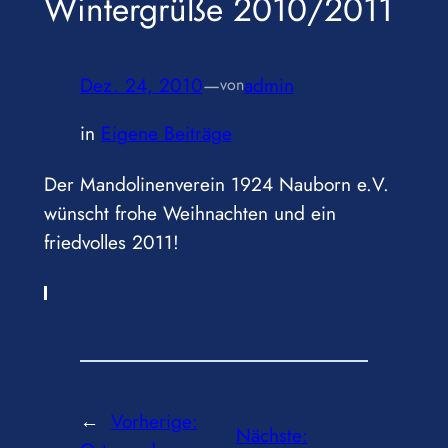
Wintergrüße 2010/2011
Dez. 24, 2010
—
admin
von
in
Eigene Beiträge
Der Mandolinenverein 1924 Nauborn e.V.
wünscht frohe Weihnachten und ein
friedvolles 2011!
←
Vorherige:
Nächste: